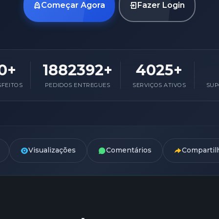
Começar Agora
Fazer Login
0+
1882392+
4025+
SFEITOS
PEDIDOS ENTREGUES
SERVIÇOS ATIVOS
SUP
Visualizações
Comentários
Comparti