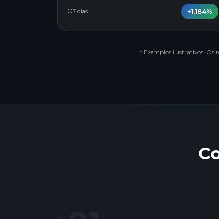
+1.184%
7 dias
* Exemplos ilustrativos. Os 
C