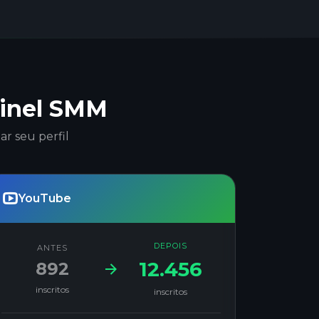
ainel SMM
r seu perfil
YouTube
DEPOIS
ANTES
12.456
892
inscritos
inscritos