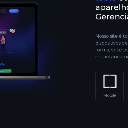
aparelh
Gerenc
Nosso site é 
dispositivos d
forma, você po
instantaneame
Mobile