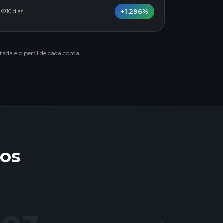
+1.296%
10 dias
ada e o perfil de cada conta.
os