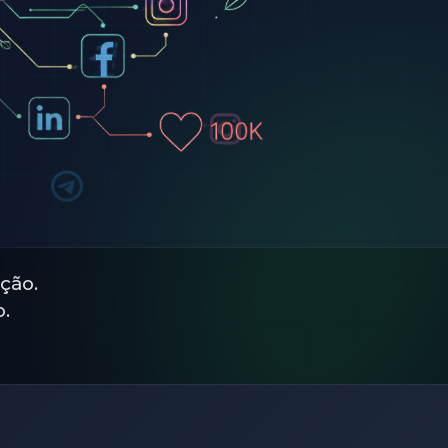
ção.
.